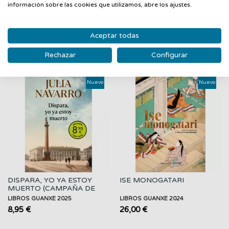
información sobre las cookies que utilizamos, abre los ajustes.
Aceptar todas
PRODUCTOS RELACIONADOS
Rechazar
Configurar
‹
›
Nuevo
Nuevo
DISPARA, YO YA ESTOY
ISE MONOGATARI
MUERTO (CAMPAÑA DE
VERANO EDICION...
LIBROS GUANXE 2025
LIBROS GUANXE 2024
8,95 €
26,00 €