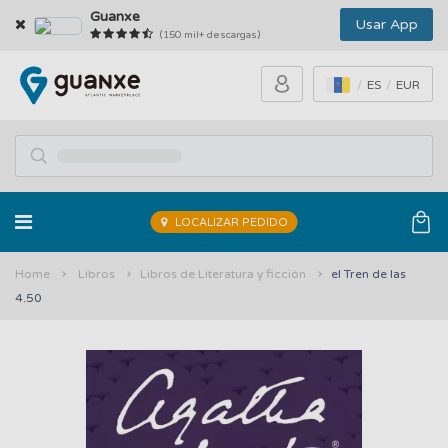
Guanxe
Usar App
(150 mil+ descargas)
ES
EUR
LOCALIZAR PEDIDO
Home
Libros
Libros de Literatura y ficción
el Tren de las
4.50