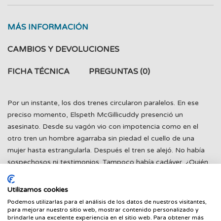
MÁS INFORMACIÓN
CAMBIOS Y DEVOLUCIONES
FICHA TÉCNICA
PREGUNTAS
(0)
Por un instante, los dos trenes circularon paralelos. En ese
preciso momento, Elspeth McGillicuddy presenció un
asesinato. Desde su vagón vio con impotencia como en el
otro tren un hombre agarraba sin piedad el cuello de una
mujer hasta estrangularla. Después el tren se alejó. No había
sospechosos ni testimonios. Tampoco había cadáver. ¿Quién,
salvo Jane Marple, se tomaría en serio esta historia?á «Este
libro es el ejemplo perfecto de lo que debe ser una historia de
Utilizamos cookies
detectives; uno regresa continuamente a verificar pistas,
Podemos utilizarlas para el análisis de los datos de nuestros visitantes,
ninguna es irrelevante.» The Times (1957)
para mejorar nuestro sitio web, mostrar contenido personalizado y
brindarle una excelente experiencia en el sitio web. Para obtener más