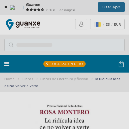
Guanxe
Usar App
(150 mil+ descargas)
ES
EUR
LOCALIZAR PEDIDO
Home
Libros
Libros de Literatura y ficción
la Ridicula Idea
de No Volver a Verte