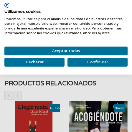
reflejada aquí en sus aspectos más desconocidos, Rosa
Montero construye una narración a medio camino entre el
Utilizamos cookies
recuerdo personal y la memoria de todos, el análisis de
Podemos utilizarlas para el análisis de los datos de nuestros visitantes,
para mejorar nuestro sitio web, mostrar contenido personalizado y
nuestra época y la evocación íntima; habla de la superación
brindarle una excelente experiencia en el sitio web. Para obtener más
del dolor, de las relaciones entre hombres y mujeres, del
información sobre las cookies que utilizamos, abre los ajustes.
esplendor del sexo, de la ciencia y de la ignorancia, de la
fuerza salvadora de la literatura y de la sabiduría de quienes
Aceptar todas
aprenden a vivir con plenitud y ligereza.
Rechazar
Configurar
PRODUCTOS RELACIONADOS
‹
›
Nuevo
Nuevo