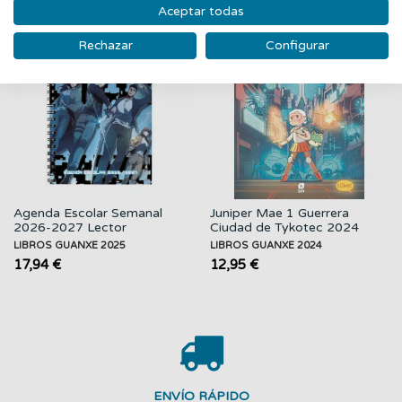
‹
›
Aceptar todas
Nuevo
Nuevo
Rechazar
Configurar
Agenda Escolar Semanal
Juniper Mae 1 Guerrera
2026-2027 Lector
Ciudad de Tykotec 2024
Omnisciente 2025
LIBROS GUANXE 2025
LIBROS GUANXE 2024
17,94 €
12,95 €
ENVÍO RÁPIDO