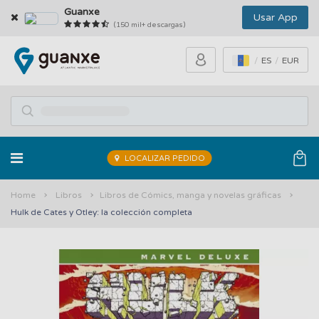
Guanxe
Usar App
(150 mil+ descargas)
ES
EUR
LOCALIZAR PEDIDO
Home
Libros
Libros de Cómics, manga y novelas gráficas
Hulk de Cates y Otley: la colección completa