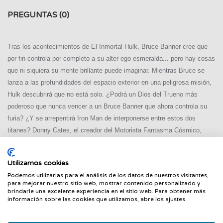
PREGUNTAS
(0)
Tras los acontecimientos de El Inmortal Hulk, Bruce Banner cree que
por fin controla por completo a su alter ego esmeralda... pero hay cosas
que ni siquiera su mente brillante puede imaginar. Mientras Bruce se
lanza a las profundidades del espacio exterior en una peligrosa misión,
Hulk descubrirá que no está solo. ¿Podrá un Dios del Trueno más
poderoso que nunca vencer a un Bruce Banner que ahora controla su
furia? ¿Y se arrepentirá Iron Man de interponerse entre estos dos
titanes? Donny Cates, el creador del Motorista Fantasma Cósmico,
lanza a Hulk al espacio, en una monumental etapa dibujada por el
espectacular Ryan Ottley y Daniel Warren Johnson.
Utilizamos cookies
Podemos utilizarlas para el análisis de los datos de nuestros visitantes,
para mejorar nuestro sitio web, mostrar contenido personalizado y
brindarle una excelente experiencia en el sitio web. Para obtener más
información sobre las cookies que utilizamos, abre los ajustes.
PRODUCTOS RELACIONADOS