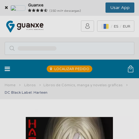
Guanxe
Usar App
(150 mil+ descargas)
ES
EUR
LOCALIZAR PEDIDO
Home
Libros
Libros de Cómics, manga y novelas gráficas
DC Black Label: Harleen