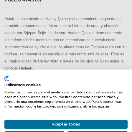
PREGUNTAS
(0)
Asiste al nacimiento de Harley Quinn y el sorprendente origen de su
retorcido romance con el Joker en esta historia de amor y obsesión
ideada por Stjepan Šejic. La doctora Harleen Quinzel tiene una teoría:
las enfermedades mentales son un mecanismo de supervivencia.
Mientras trata de ayudar a que las almas rotas de Gotham restauren su
cordura, se convertirá en aquello que más teme: una de ellas. Este es
el trágico origen de Harley visto a través de los ojos de quien mejor la
conoce: Harleen.
Utilizamos cookies
Podemos utilizarlas para el análisis de los datos de nuestros visitantes,
PRODUCTOS RELACIONADOS
para mejorar nuestro sitio web, mostrar contenido personalizado y
brindarle una excelente experiencia en el sitio web. Para obtener más
información sobre las cookies que utilizamos, abre los ajustes.
‹
›
Nuevo
Nuevo
Aceptar todas