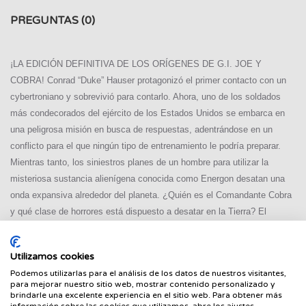
PREGUNTAS
(0)
¡LA EDICIÓN DEFINITIVA DE LOS ORÍGENES DE G.I. JOE Y
COBRA! Conrad “Duke” Hauser protagonizó el primer contacto con un
cybertroniano y sobrevivió para contarlo. Ahora, uno de los soldados
más condecorados del ejército de los Estados Unidos se embarca en
una peligrosa misión en busca de respuestas, adentrándose en un
conflicto para el que ningún tipo de entrenamiento le podría preparar.
Mientras tanto, los siniestros planes de un hombre para utilizar la
misteriosa sustancia alienígena conocida como Energon desatan una
onda expansiva alrededor del planeta. ¿Quién es el Comandante Cobra
y qué clase de horrores está dispuesto a desatar en la Tierra? El
guionista superestrella Joshua Williamson (Batman y Robin, Superman)
forma equipo creativo con los dibujantes Tom Reilly y Andrea Milana
Utilizamos cookies
para presentar a dos de las facciones más poderosas del Universo
Podemos utilizarlas para el análisis de los datos de nuestros visitantes,
Energon, donde conviven Transformers y G.I. Joe.
para mejorar nuestro sitio web, mostrar contenido personalizado y
brindarle una excelente experiencia en el sitio web. Para obtener más
información sobre las cookies que utilizamos, abre los ajustes.