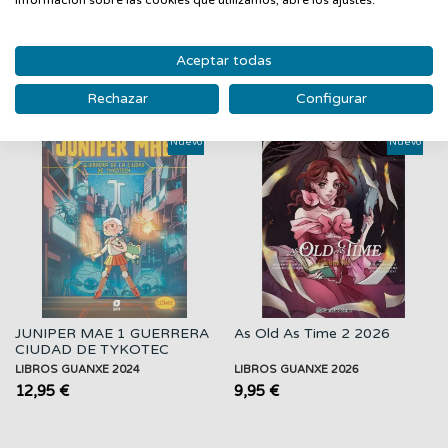
PRODUCTOS RELACIONADOS
Aceptar todas
Rechazar
Configurar
‹
›
Nuevo
Nuevo
JUNIPER MAE 1 GUERRERA
As Old As Time 2 2026
CIUDAD DE TYKOTEC
LIBROS GUANXE 2024
LIBROS GUANXE 2026
12,95 €
9,95 €